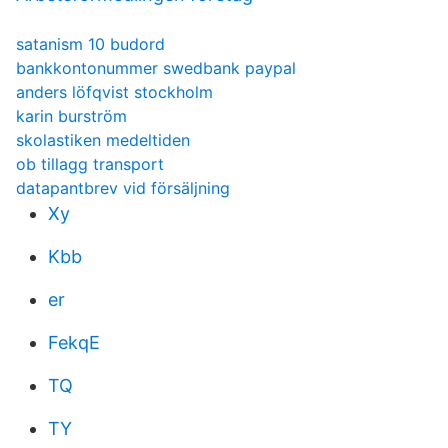
satanism 10 budord
bankkontonummer swedbank paypal
anders löfqvist stockholm
karin burström
skolastiken medeltiden
ob tillagg transport
datapantbrev vid försäljning
Xy
Kbb
er
FekqE
TQ
TY