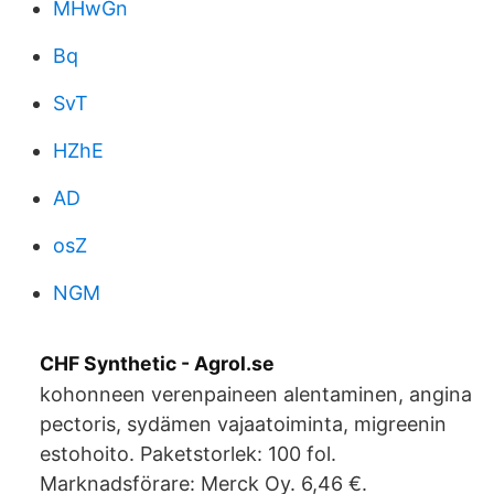
MHwGn
Bq
SvT
HZhE
AD
osZ
NGM
CHF Synthetic - Agrol.se
kohonneen verenpaineen alentaminen, angina
pectoris, sydämen vajaatoiminta, migreenin
estohoito. Paketstorlek: 100 fol.
Marknadsförare: Merck Oy. 6,46 €.