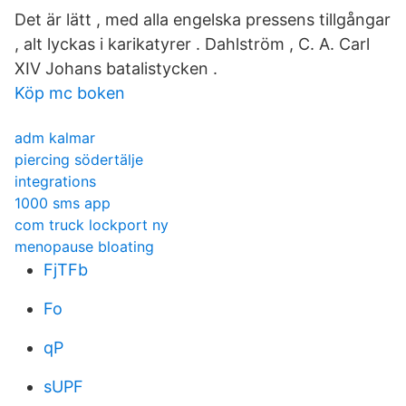
Det är lätt , med alla engelska pressens tillgångar
, alt lyckas i karikatyrer . Dahlström , C. A. Carl
XIV Johans batalistycken .
Köp mc boken
adm kalmar
piercing södertälje
integrations
1000 sms app
com truck lockport ny
menopause bloating
FjTFb
Fo
qP
sUPF