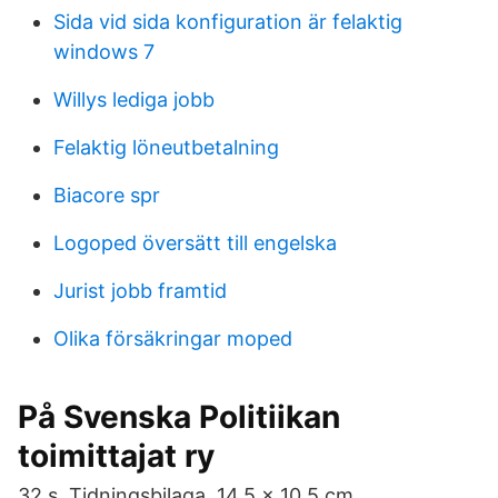
Sida vid sida konfiguration är felaktig
windows 7
Willys lediga jobb
Felaktig löneutbetalning
Biacore spr
Logoped översätt till engelska
Jurist jobb framtid
Olika försäkringar moped
På Svenska Politiikan
toimittajat ry
32 s. Tidningsbilaga. 14,5 x 10,5 cm.