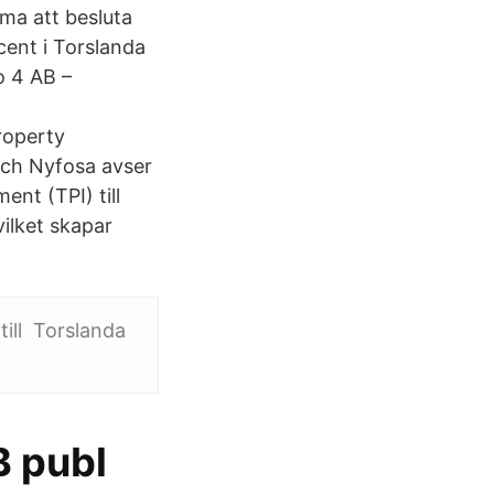
ma att besluta
cent i Torslanda
o 4 AB –
Property
och Nyfosa avser
ent (TPI) till
vilket skapar
ill Torslanda
B publ