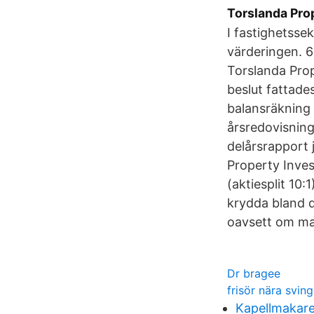
Torslanda Pro
I fastighetsse
värderingen. 6
Torslanda Prop
beslut fattade
balansräkning 
årsredovisning
delårsrapport 
Property Inves
(aktiesplit 10:
krydda bland d
oavsett om ma
Dr bragee
frisör nära sving
Kapellmakare