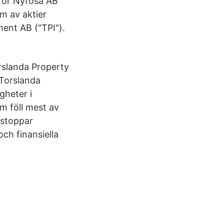
 för Nyfosa AB
m av aktier
ent AB ("TPI").
rslanda Property
Torslanda
gheter i
m föll mest av
t stoppar
ch finansiella