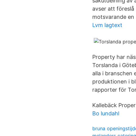
sakutdelning av 
avser att föresl
motsvarande en ä
Lvm lagtext
Property har näs
Torslanda i Göte
alla i branschen 
produktionen i bl
rapporter för T
Kallebäck Proper
Bo lundahl
bruna openingstij
melanders caterin