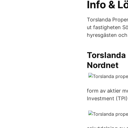
Info & L
Torslanda Proper
ut fastigheten S
hyresgästen och 
Torslanda
Nordnet
form av aktier m
Investment (TPI)