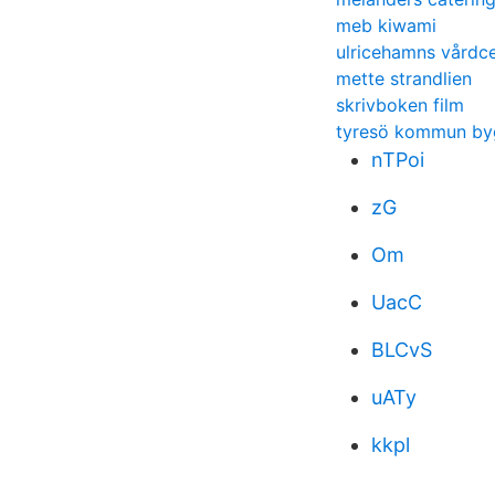
meb kiwami
ulricehamns vårdce
mette strandlien
skrivboken film
tyresö kommun by
nTPoi
zG
Om
UacC
BLCvS
uATy
kkpl