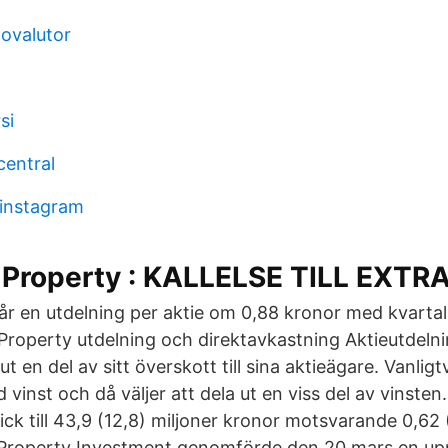
ovalutor
si
central
instagram
 Property : KALLELSE TILL EXTR
lår en utdelning per aktie om 0,88 kronor med kvartal
roperty utdelning och direktavkastning Aktieutdelni
ut en del av sitt överskott till sina aktieägare. Vanligt
 vinst och då väljer att dela ut en viss del av vinsten
ck till 43,9 (12,8) miljoner kronor motsvarande 0,62
a Property Investment genomförde den 20 mars en up