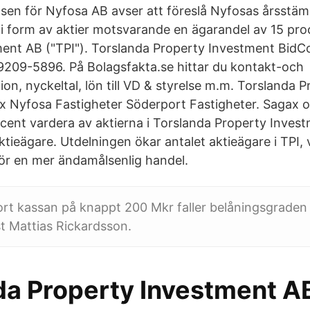
lsen för Nyfosa AB avser att föreslå Nyfosas årsstäm
i form av aktier motsvarande en ägarandel av 15 pro
ent AB ("TPI"). Torslanda Property Investment BidC
209-5896. På Bolagsfakta.se hittar du kontakt-och
on, nyckeltal, lön till VD & styrelse m.m. Torslanda 
x Nyfosa Fastigheter Söderport Fastigheter. Sagax 
ocent vardera av aktierna i Torslanda Property Investm
ktieägare. Utdelningen ökar antalet aktieägare i TPI, 
för en mer ändamålsenlig handel.
t kassan på knappt 200 Mkr faller belåningsgraden t
t Mattias Rickardsson.
da Property Investment A