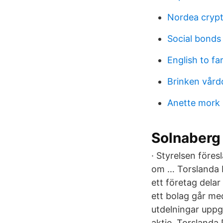
Nordea crypt
Social bonds
English to far
Brinken vård
Anette mork 
Solnaberg
· Styrelsen föres
om … Torslanda P
ett företag delar 
ett bolag går med
utdelningar uppgi
aktie. Torsland