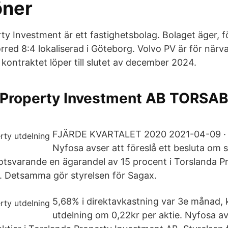
öner
ty Investment är ett fastighetsbolag. Bolaget äger, f
örred 8:4 lokaliserad i Göteborg. Volvo PV är för när
kontraktet löper till slutet av december 2024.
 Property Investment AB TORSAB 
FJÄRDE KVARTALET 2020 2021-04-09 · S
Nyfosa avser att föreslå ett besluta om s
otsvarande en ägarandel av 15 procent i Torslanda P
. Detsamma gör styrelsen för Sagax.
5,68% i direktavkastning var 3e månad, k
utdelning om 0,22kr per aktie. Nyfosa av