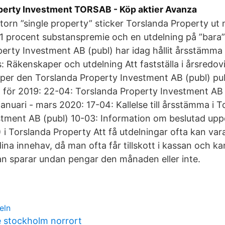
perty Investment TORSAB - Köp aktier Avanza
ktorn ”single property” sticker Torslanda Property u
1 procent substanspremie och en utdelning på ”bara”
erty Investment AB (publ) har idag hållit årsstämma 
s: Räkenskaper och utdelning Att fastställa i årsredo
per den Torslanda Property Investment AB (publ) pub
 för 2019: 22-04: Torslanda Property Investment AB 
januari - mars 2020: 17-04: Kallelse till årsstämma i 
tment AB (publ) 10-03: Information om beslutad uppd
1) i Torslanda Property Att få utdelningar ofta kan var
ina innehav, då man ofta får tillskott i kassan och ka
n sparar undan pengar den månaden eller inte.
eln
 stockholm norrort