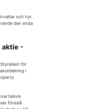
örvaltar och hyr
varande den enda
aktie -
tyrelsen för
akutdelning i
roperty
vartalsvis
ser föreslå