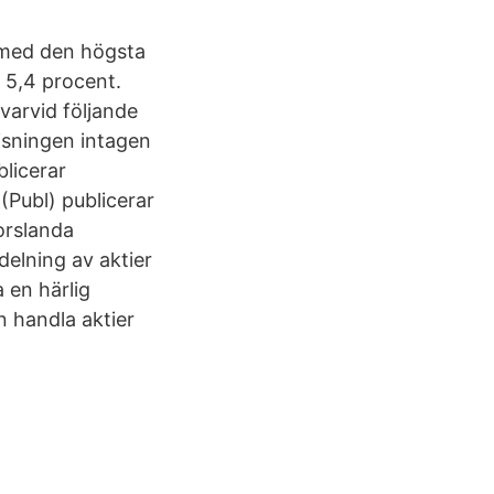
t med den högsta
 5,4 procent.
varvid följande
visningen intagen
licerar
(Publ) publicerar
Torslanda
elning av aktier
a en härlig
n handla aktier