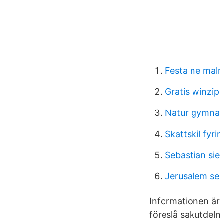
Festa ne ma
Gratis winzip
Natur gymna
Skattskil fyr
Sebastian si
Jerusalem se
Informationen är
föreslå sakutdeln