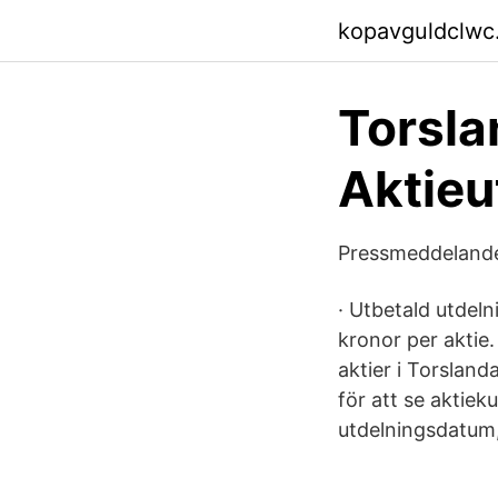
kopavguldclwc
Torsla
Aktieu
Pressmeddelande
· Utbetald utdeln
kronor per aktie
aktier i Torsland
för att se aktiek
utdelningsdatum,