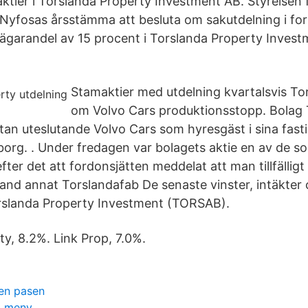
aktier i Torslanda Property Investment AB. Styrelsen
å Nyfosas årsstämma att besluta om sakutdelning i for
garandel av 15 procent i Torslanda Property Investm
Stamaktier med utdelning kvartalsvis To
om Volvo Cars produktionsstopp. Bolag 
tan uteslutande Volvo Cars som hyresgäst i sina fasti
borg. . Under fredagen var bolagets aktie en av de so
efter det att fordonsjätten meddelat att man tillfällig
and annat Torslandafab De senaste vinster, intäkter o
orslanda Property Investment (TORSAB).
ty, 8.2%. Link Prop, 7.0%.
den pasen
g meny