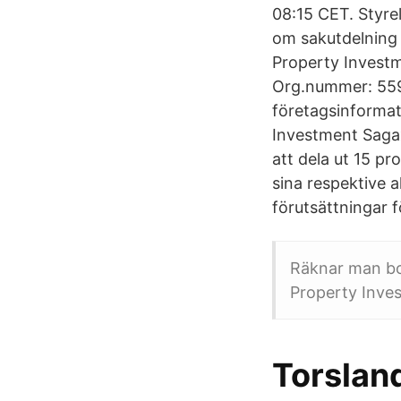
08:15 CET. Styre
om sakutdelning 
Property Investm
Org.nummer: 559
företagsinformati
Investment Saga
att dela ut 15 pr
sina respektive a
förutsättningar 
Räknar man bor
Property Inves
Torslan