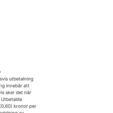
A
svis utbetalning
ng innebär att
vis sker det när
. Utbetalda
 (0,60) kronor per
pdelning av