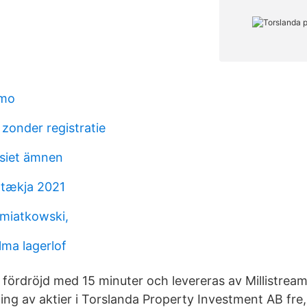
lmo
 zonder registratie
siet ämnen
irtækja 2021
emiatkowski,
lma lagerlof
 fördröjd med 15 minuter och levereras av Millistrea
ing av aktier i Torslanda Property Investment AB fre