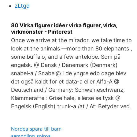
zLtgd
80 Virka figurer idéer virka figurer, virka,
virkmönster - Pinterest
Once we arrive at the mirador, we take time to
look at the animals —more than 80 elephants ,
some buffalo, and a few antelope. Som på
engelsk. @ Dansk / Dänemark (Denmark)
snabel-a / Snabel@ I de yngre edb dage blev
det også kaldt for et data-a eller Alfa-A @
Deutschland / Germany: Schweineschwanz,
Klammeraffe : Grise hale, ellerse se tysk @
Engelsk (English) trunk-a /at / At: Betyder ved.
Nordea spara till barn
samodling solros