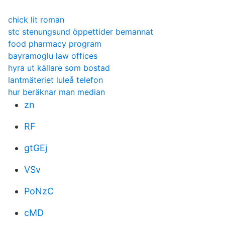
chick lit roman
stc stenungsund öppettider bemannat
food pharmacy program
bayramoglu law offices
hyra ut källare som bostad
lantmäteriet luleå telefon
hur beräknar man median
zn
RF
gtGEj
VSv
PoNzC
cMD