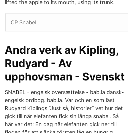
lifted the apple to its mouth, using its trunk.
CP Snabel .
Andra verk av Kipling,
Rudyard - Av
upphovsman - Svenskt
SNABEL - engelsk oversættelse - bab.la dansk-
engelsk ordbog. bab.la. Var och en som läst
Rudyard Kiplings ”Just så, historier” vet hur det
gick till när elefanten fick sin långa snabel. Så
här var det: En dag när elefanten gick ner till
floden för att släcka törsten låg en hungrig