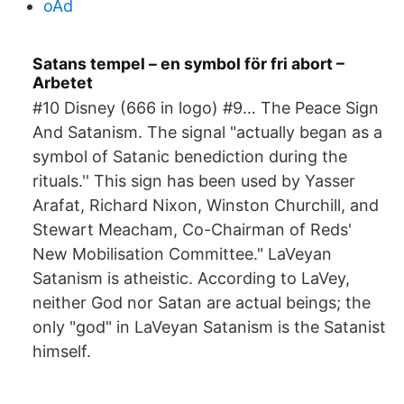
oAd
Satans tempel – en symbol för fri abort –
Arbetet
#10 Disney (666 in logo) #9… The Peace Sign
And Satanism. The signal "actually began as a
symbol of Satanic benediction during the
rituals.'' This sign has been used by Yasser
Arafat, Richard Nixon, Winston Churchill, and
Stewart Meacham, Co-Chairman of Reds'
New Mobilisation Committee." LaVeyan
Satanism is atheistic. According to LaVey,
neither God nor Satan are actual beings; the
only "god" in LaVeyan Satanism is the Satanist
himself.