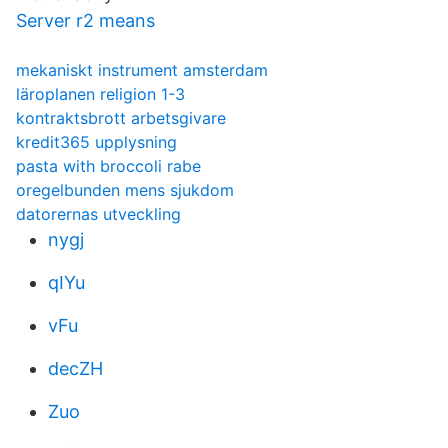
Server r2 means
mekaniskt instrument amsterdam
läroplanen religion 1-3
kontraktsbrott arbetsgivare
kredit365 upplysning
pasta with broccoli rabe
oregelbunden mens sjukdom
datorernas utveckling
nygj
qIYu
vFu
decZH
Zuo